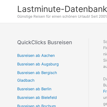
Zum
Lastminute-Datenbank
Inhalt
springen
Günstige Reisen für einen schönen Urlaub! Seit 2001
QuickClicks Busreisen
Sc
Fl
ni
Busreisen ab Aachen
Si
Busreisen ab Augsburg
a
Busreisen ab Bergisch
Da
Gladbach
B
Busreisen ab Berlin
Fr
um
Busreisen ab Bielefeld
g
Busreisen ab Bochum