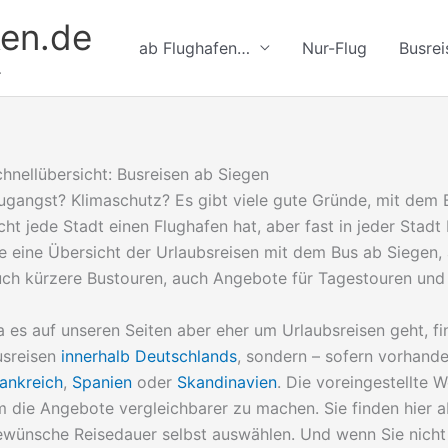
en.de
ab Flughafen…
Nur-Flug
Busrei
.
hnellübersicht: Busreisen ab Siegen
ugangst? Klimaschutz? Es gibt viele gute Gründe, mit dem B
cht jede Stadt einen Flughafen hat, aber fast in jeder Stadt
e eine Übersicht der Urlaubsreisen mit dem Bus ab Siegen, 
uch kürzere Bustouren, auch Angebote für Tagestouren un
 es auf unseren Seiten aber eher um Urlaubsreisen geht, fi
usreisen
innerhalb Deutschlands
, sondern – sofern vorhand
ankreich
,
Spanien
oder
Skandinavien
. Die voreingestellte 
 die Angebote vergleichbarer zu machen. Sie finden hier a
ewünsche Reisedauer selbst auswählen. Und wenn Sie nicht