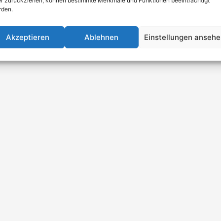
r zurückziehen, können bestimmte Merkmale und Funktionen beeinträchtigt
rden.
Akzeptieren
Ablehnen
Einstellungen anseh