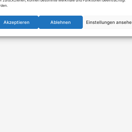
r zurückziehen, können bestimmte Merkmale und Funktionen beeinträchtigt
rden.
Akzeptieren
Ablehnen
Einstellungen anseh