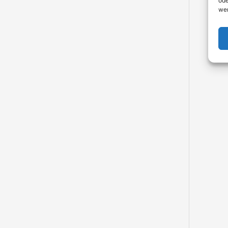
ode
we