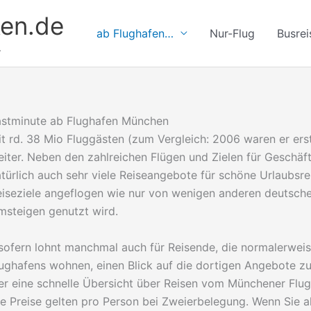
en.de
ab Flughafen…
Nur-Flug
Busrei
.
astminute ab Flughafen München
t rd. 38 Mio Fluggästen (zum Vergleich: 2006 waren er er
iter. Neben den zahlreichen Flügen und Zielen für Geschäf
türlich auch sehr viele Reiseangebote für schöne Urlaubsre
eiseziele angeflogen wie nur von wenigen anderen deutsch
msteigen genutzt wird.
sofern lohnt manchmal auch für Reisende, die normalerwei
ughafens wohnen, einen Blick auf die dortigen Angebote zu
er eine schnelle Übersicht über Reisen vom Münchener Flug
e Preise gelten pro Person bei Zweierbelegung. Wenn Sie al