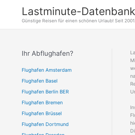
Zum
Lastminute-Datenbank
Inhalt
springen
Günstige Reisen für einen schönen Urlaub! Seit 2001
Ihr Abflughafen?
L
Mi
we
Flughafen Amsterdam
na
Flughafen Basel
R
Flughafen Berlin BER
U
Flughafen Bremen
In
Flughafen Brüssel
Fl
hi
Flughafen Dortmund
Di